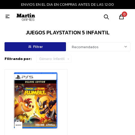
ENVIOS EN EL DIA EN COMPRAS ANTES DE LAS 12:00
MI CUENTA
0

Playstation
Xbox
Nintendo
Retro
JUEGOS PLAYSTATION 5 INFANTIL
Recomendados
Consolas nuevas
Filtrando por:
Género:
Infantil
Consolas recertificadas
Juegos
Accesorios