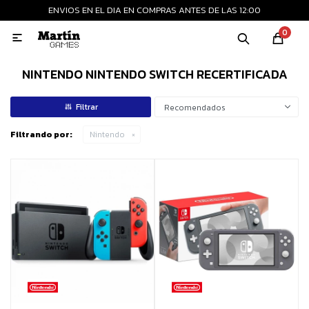
ENVIOS EN EL DIA EN COMPRAS ANTES DE LAS 12:00
MI CUENTA
0

Playstation
Xbox
Nintendo
Retro
NINTENDO NINTENDO SWITCH RECERTIFICADA
Recomendados
Consolas nuevas
Filtrando por:
Nintendo
Consolas recertificadas
Juegos
Accesorios