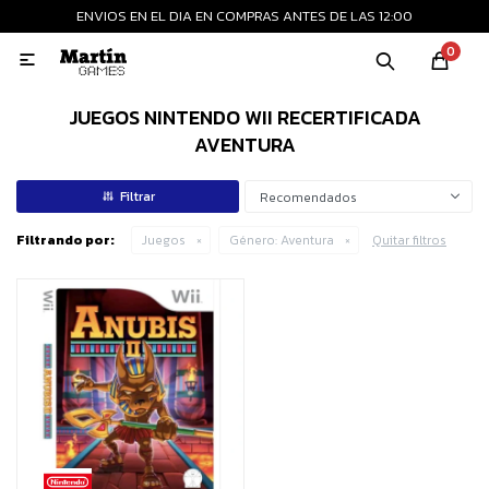
ENVIOS EN EL DIA EN COMPRAS ANTES DE LAS 12:00
MI CUENTA
0

Playstation
Xbox
Nintendo
Retro
JUEGOS NINTENDO WII RECERTIFICADA
AVENTURA
Consolas nuevas
Recomendados
Filtrando por:
Juegos
Género:
Aventura
Quitar filtros
Consolas recertificadas
Juegos
Accesorios