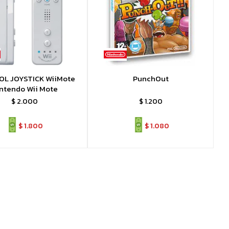
L JOYSTICK WiiMote
PunchOut
ntendo Wii Mote
$
2.000
$
1.200
$
1.800
$
1.080