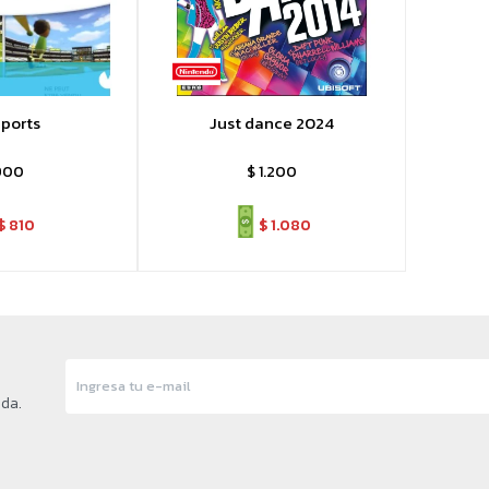
Sports
Just dance 2024
900
$
1.200
$
810
$
1.080
nda.