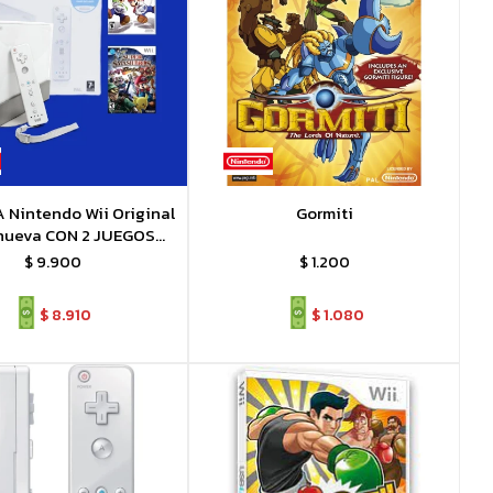
Nintendo Wii Original
Gormiti
nueva CON 2 JUEGOS
ORIGINALES
$
9.900
$
1.200
$
8.910
$
1.080