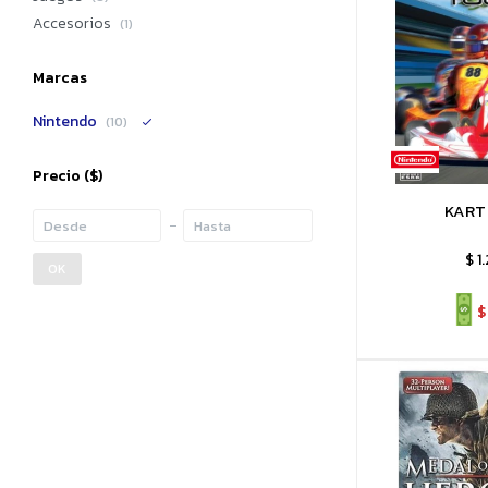
Accesorios
(1)
Marcas
Nintendo
(10)
Precio
($)
KART
$
1
OK
$