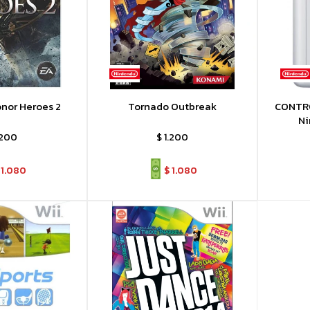
nor Heroes 2
Tornado Outbreak
CONTRO
Ni
.200
$
1.200
1.080
$
1.080