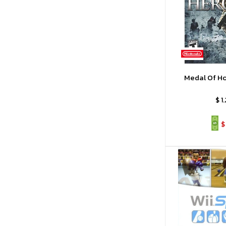
Medal Of Ho
$
1
$