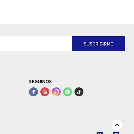
SUSCRIBIRME
SEGUINOS



