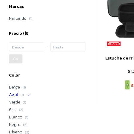
Marcas
Nintendo
(1)
Precio
($)
Estuche de N
OK
$
1
Color
$
Beige
(1)
Azul
(1)
Verde
(1)
Gris
(2)
Blanco
(1)
Negro
(2)
Diseño
(2)