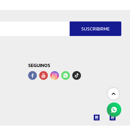
SUSCRIBIRME
SEGUINOS



