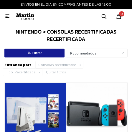
ENVIOS EN EL DIA EN COMPRAS ANTES DE LAS 12:00
MI CUENTA
0

Playstation
Xbox
Nintendo
Retro
NINTENDO > CONSOLAS RECERTIFICADAS
RECERTIFICADA
Consolas nuevas
Recomendados
Filtrando por:
Consolas recertificadas
Consolas recertificadas
Tipo:
Recertificada
Quitar filtros
Juegos
Accesorios