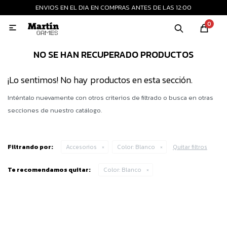
ENVIOS EN EL DIA EN COMPRAS ANTES DE LAS 12:00
MI CUENTA
0

Playstation
Xbox
Nintendo
Retro
NO SE HAN RECUPERADO PRODUCTOS
¡Lo sentimos! No hay productos en esta sección.
Consolas nuevas
Inténtalo nuevamente con otros criterios de filtrado o busca en otras
secciones de nuestro catálogo.
Consolas recertificadas
Filtrando por:
Accesorios
Color:
Blanco
Quitar filtros
Juegos
Te recomendamos quitar:
Color:
Blanco
Accesorios