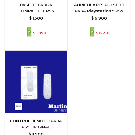
BASE DE CARGA
AURICULARES PULSE 3D
COMPATIBLE PS5
PARA Playstation 5 PS5
ORIGINAL
$
1.500
$
6.900
$
1.350
$
6.210
CONTROL REMOTO PARA
PS5 ORIGINAL
$
3.900