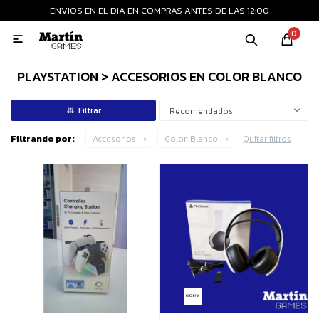
ENVIOS EN EL DIA EN COMPRAS ANTES DE LAS 12:00
MI CUENTA
0

Playstation
Xbox
Nintendo
Retro
PLAYSTATION > ACCESORIOS EN COLOR BLANCO
Recomendados
Consolas nuevas
Filtrando por:
Accesorios
Color:
Blanco
Quitar filtros
Consolas recertificadas
Juegos
Accesorios