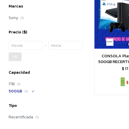
Marcas
Sony
(1)
Precio
($)
CONSOLA Play
OK
500GB RECERTI
juego a
$
1
Capacidad
$
1TB
(1)
500GB
(1)
Tipo
Recertificada
(1)