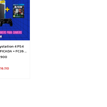
station 4 PS4
FICADA + FC26 o
 eleccion
7.900
16.110