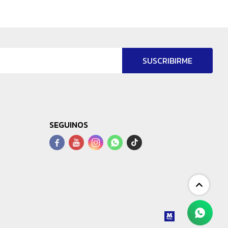
SUSCRIBIRME
SEGUINOS



