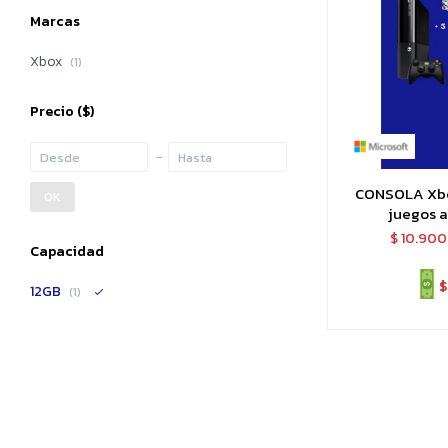
Marcas
Xbox
(1)
Precio
($)
CONSOLA Xbo
OK
juegos a
$
10.900
Capacidad
$
12GB
(1)