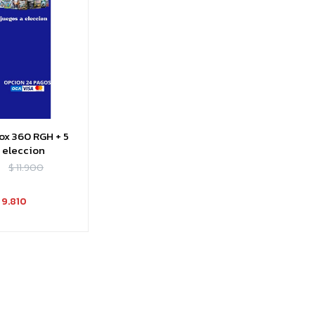
x 360 RGH + 5
 eleccion
$
11.900
9.810