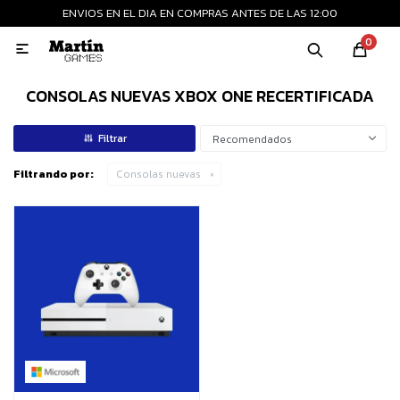
ENVIOS EN EL DIA EN COMPRAS ANTES DE LAS 12:00
MI CUENTA
0

Playstation
Xbox
Nintendo
Retro
CONSOLAS NUEVAS XBOX ONE RECERTIFICADA
Recomendados
Consolas nuevas
Filtrando por:
Consolas nuevas
Consolas recertificadas
Juegos
Accesorios