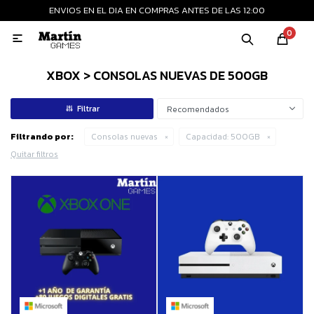
ENVIOS EN EL DIA EN COMPRAS ANTES DE LAS 12:00
MI CUENTA
0

Playstation
Xbox
Nintendo
Retro
XBOX > CONSOLAS NUEVAS DE 500GB
Recomendados
Consolas nuevas
Filtrando por:
Consolas nuevas
Capacidad:
500GB
Quitar filtros
Consolas recertificadas
Juegos
Accesorios