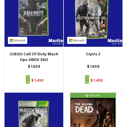
JUEGO Call Of Duty Black
Crysis 2
Ops XBOX 360
$
1.659
$
1.659
$
1.493
$
1.493