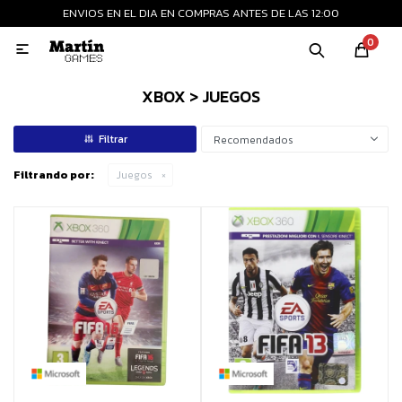
ENVIOS EN EL DIA EN COMPRAS ANTES DE LAS 12:00
MI CUENTA
0

Playstation
Xbox
Nintendo
Retro
XBOX > JUEGOS
Recomendados
Consolas nuevas
Filtrando por:
Juegos
Consolas recertificadas
Juegos
Accesorios