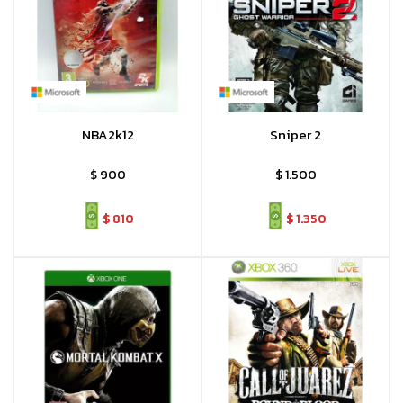
NBA2k12
Sniper 2
$
900
$
1.500
$
810
$
1.350