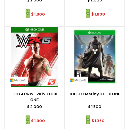
$
2.000
$
2.000
$
1.800
$
1.800
JUEGO WWE 2K15 XBOX
JUEGO Destiny XBOX ONE
ONE
$
2.000
$
1.500
$
1.800
$
1.350