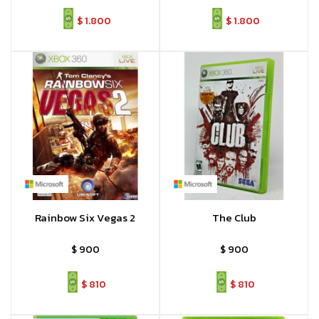
$
1.800
$
1.800
Rainbow Six Vegas 2
The Club
$
900
$
900
$
810
$
810