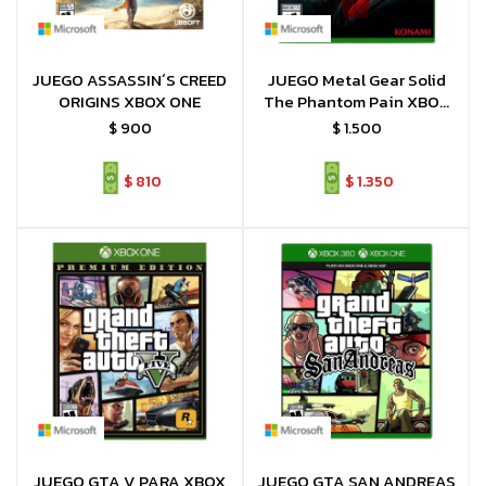
JUEGO ASSASSIN´S CREED
JUEGO Metal Gear Solid
ORIGINS XBOX ONE
The Phantom Pain XBOX
ONE
$
900
$
1.500
$
810
$
1.350
JUEGO GTA V PARA XBOX
JUEGO GTA SAN ANDREAS