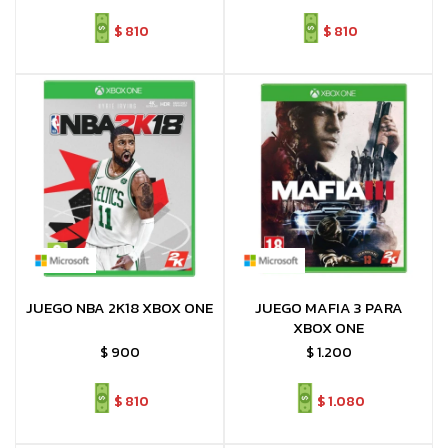
$
810
$
810
JUEGO NBA 2K18 XBOX ONE
JUEGO MAFIA 3 PARA
XBOX ONE
$
900
$
1.200
$
810
$
1.080