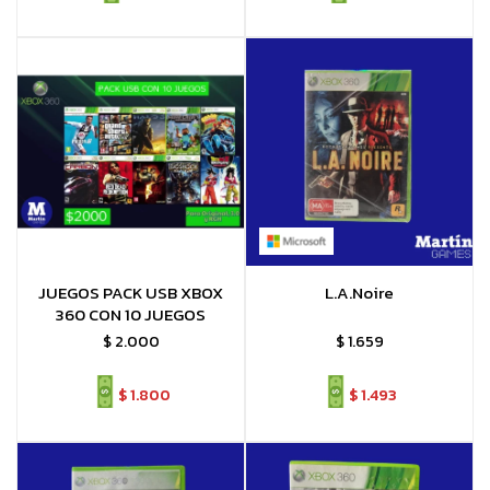
JUEGOS PACK USB XBOX
L.A.Noire
360 CON 10 JUEGOS
$
2.000
$
1.659
$
1.800
$
1.493