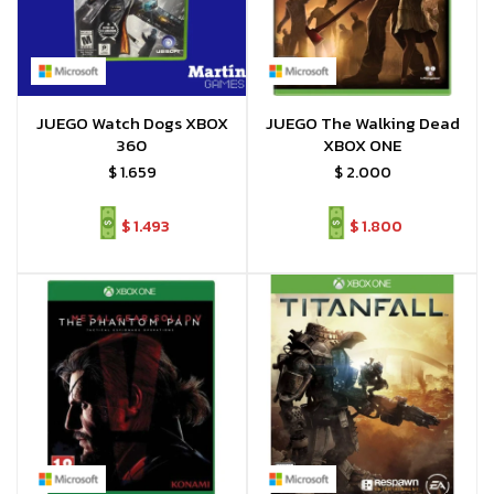
JUEGO Watch Dogs XBOX
JUEGO The Walking Dead
360
XBOX ONE
$
1.659
$
2.000
$
1.493
$
1.800