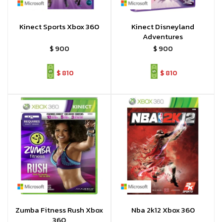
Kinect Sports Xbox 360
Kinect Disneyland
Adventures
$
900
$
900
$
810
$
810
Zumba Fitness Rush Xbox
Nba 2k12 Xbox 360
360