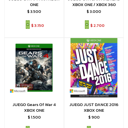
ONE
XBOX ONE / XBOX 360
$
3.500
$
3.000
$
3.150
$
2.700
JUEGO Gears Of War 4
JUEGO JUST DANCE 2016
XBOX ONE
XBOX ONE
$
1.500
$
900