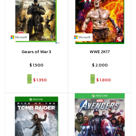
Gears of War 3
WWE 2K17
$
1.500
$
2.000
$
1.350
$
1.800