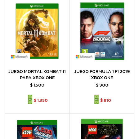
JUEGO MORTAL KOMBAT 11
JUEGO FORMULA 1 F1 2019
PARA XBOX ONE
XBOX ONE
$
1.500
$
900
$
1.350
$
810