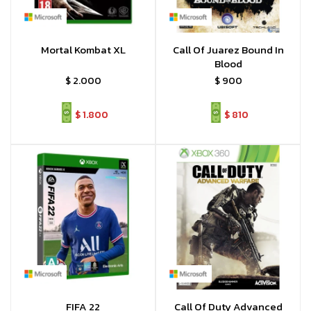
Mortal Kombat XL
Call Of Juarez Bound In
Blood
$
2.000
$
900
$
1.800
$
810
FIFA 22
Call Of Duty Advanced