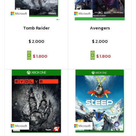
Tomb Raider
Avengers
$
2.000
$
2.000
$
1.800
$
1.800