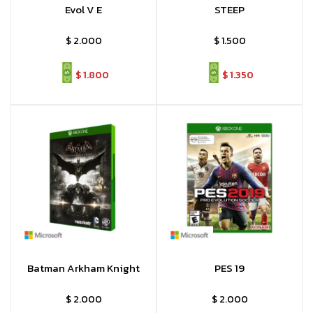
Evol V E
STEEP
$
2.000
$
1.500
$
1.800
$
1.350
Batman Arkham Knight
PES 19
$
2.000
$
2.000