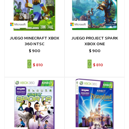
JUEGO MINECRAFT XBOX
JUEGO PROJECT SPARK
360 NTSC
XBOX ONE
$
900
$
900
$
810
$
810