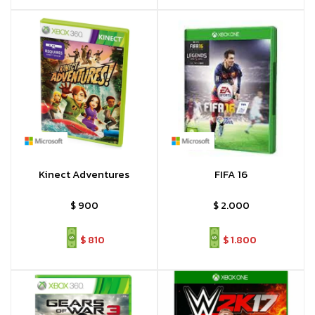
Kinect Adventures
FIFA 16
$
900
$
2.000
$
810
$
1.800