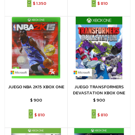
$
1.350
$
810
JUEGO NBA 2K15 XBOX ONE
JUEGO TRANSFORMERS
DEVASTATION XBOX ONE
$
900
$
900
$
810
$
810