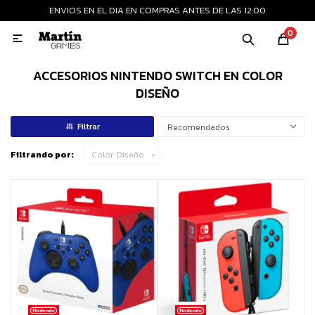
ENVIOS EN EL DIA EN COMPRAS ANTES DE LAS 12:00
MI CUENTA
0

Playstation
Xbox
Nintendo
Retro
ACCESORIOS NINTENDO SWITCH EN COLOR
DISEÑO
Consolas nuevas
Recomendados
Filtrando por:
Color:
Diseño
Consolas recertificadas
Juegos
Accesorios