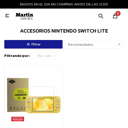
ENVIOS EN EL DIA EN COMPRAS ANTES DE LAS 12:00
MI CUENTA
0

Playstation
Xbox
Nintendo
Retro
ACCESORIOS NINTENDO SWITCH LITE
Recomendados
Consolas nuevas
Filtrando por:
Tipo:
Lite
Consolas recertificadas
Juegos
Accesorios