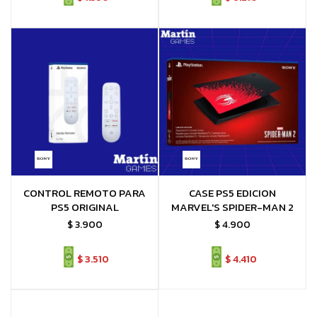
CONTROL REMOTO PARA
CASE PS5 EDICION
PS5 ORIGINAL
MARVEL'S SPIDER-MAN 2
$
3.900
$
4.900
$
3.510
$
4.410