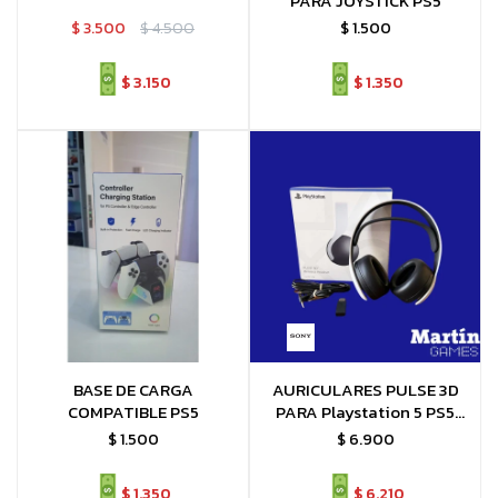
PARA JOYSTICK PS5
$
3.500
$
4.500
$
1.500
$
3.150
$
1.350
BASE DE CARGA
AURICULARES PULSE 3D
COMPATIBLE PS5
PARA Playstation 5 PS5
ORIGINAL
$
1.500
$
6.900
$
1.350
$
6.210