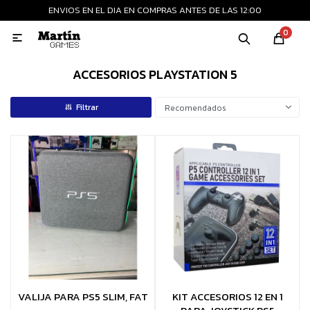
ENVIOS EN EL DIA EN COMPRAS ANTES DE LAS 12:00
MI CUENTA
0

Playstation
Xbox
Nintendo
Retro
ACCESORIOS PLAYSTATION 5
Recomendados
Consolas nuevas
Consolas recertificadas
Juegos
Accesorios
VALIJA PARA PS5 SLIM, FAT
KIT ACCESORIOS 12 EN 1