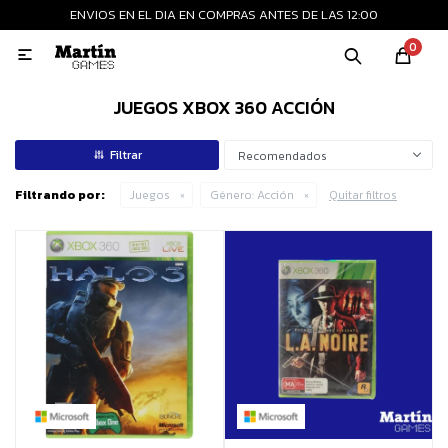
ENVIOS EN EL DIA EN COMPRAS ANTES DE LAS 12:00
MI CUENTA
0

Playstation
Xbox
Nintendo
Retro
JUEGOS XBOX 360 ACCIÓN
Recomendados
Consolas nuevas
Filtrando por:
Juegos
Género:
Acción
Quitar filtros
Consolas recertificadas
Juegos
Accesorios