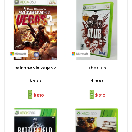
Rainbow Six Vegas 2
The Club
$
900
$
900
$
810
$
810