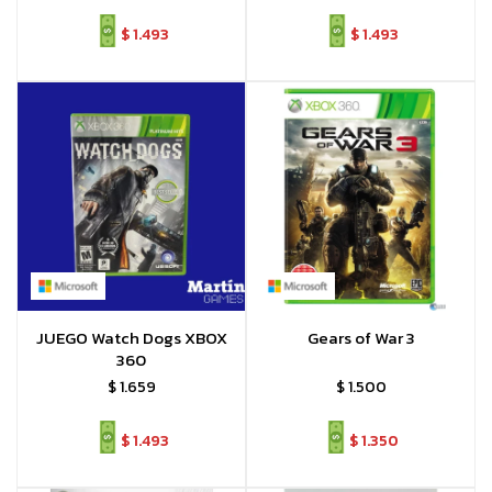
$
1.493
$
1.493
JUEGO Watch Dogs XBOX
Gears of War 3
360
$
1.659
$
1.500
$
1.493
$
1.350