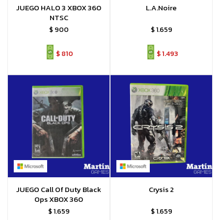
JUEGO HALO 3 XBOX 360
L.A.Noire
NTSC
$
900
$
1.659
$
810
$
1.493
JUEGO Call Of Duty Black
Crysis 2
Ops XBOX 360
$
1.659
$
1.659