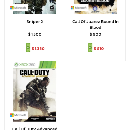
Sniper 2
Call Of Juarez Bound In
Blood
$
1.500
$
900
$
1.350
$
810
Call Of Duty Advanced