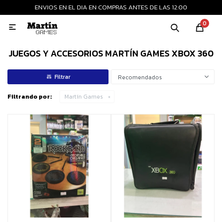
ENVIOS EN EL DIA EN COMPRAS ANTES DE LAS 12:00
MI CUENTA
0

Playstation
Xbox
Nintendo
Retro
JUEGOS Y ACCESORIOS MARTÍN GAMES XBOX 360
Recomendados
Consolas nuevas
Filtrando por:
Martín Games
Consolas recertificadas
Juegos
Accesorios