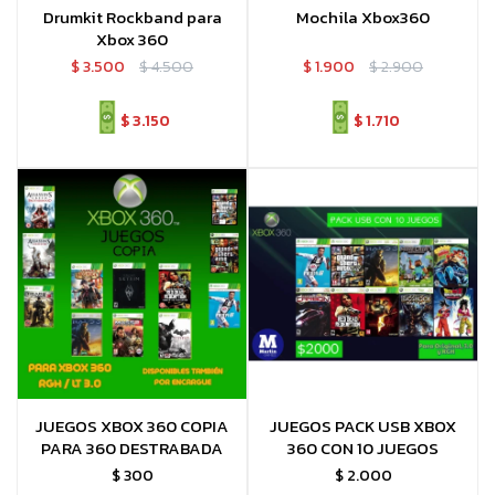
Drumkit Rockband para
Mochila Xbox360
Xbox 360
$
3.500
$
4.500
$
1.900
$
2.900
$
3.150
$
1.710
JUEGOS XBOX 360 COPIA
JUEGOS PACK USB XBOX
PARA 360 DESTRABADA
360 CON 10 JUEGOS
$
300
$
2.000