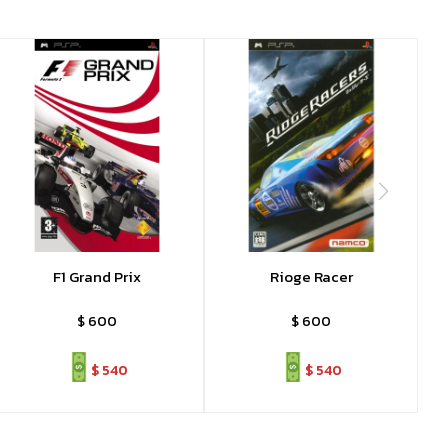
F1 Grand Prix
Rioge Racer
$
600
$
600
$
540
$
540