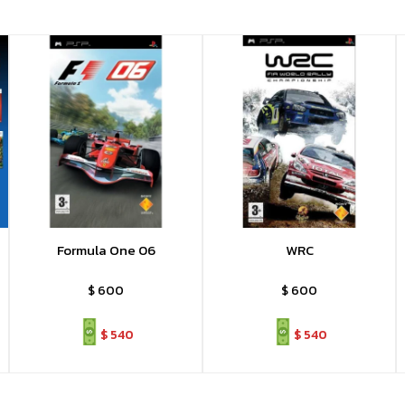
Formula One 06
WRC
$
600
$
600
$
540
$
540