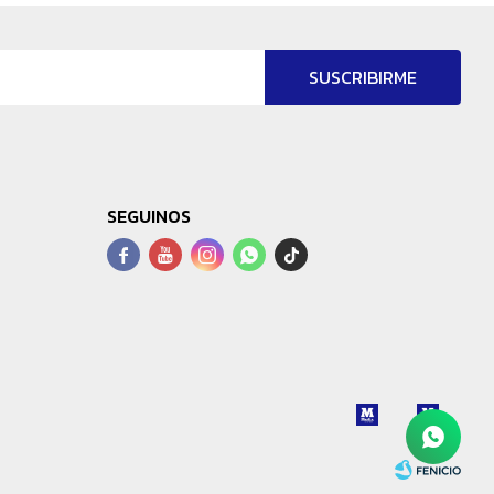
SUSCRIBIRME
SEGUINOS



