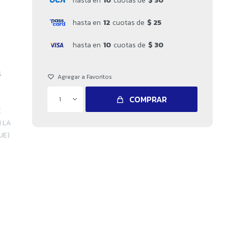
hasta en
10
cuotas de
$ 30
hasta en
12
cuotas de
$ 25
hasta en
10
cuotas de
$ 30
S
COMPRAR
1
E
 LA
UE)