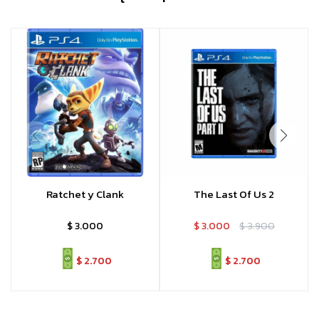
Ratchet y Clank
The Last Of Us 2
$
3.000
$
3.000
$
3.900
$
2.700
$
2.700