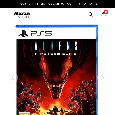
ENVIOS EN EL DIA EN COMPRAS ANTES DE LAS 12:00
MI CUENTA
0

Playstation
Xbox
Nintendo
Retro
Consolas nuevas
Consolas recertificadas
Juegos
Accesorios