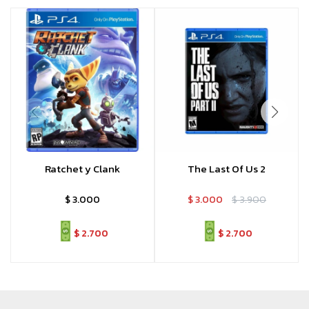
Ratchet y Clank
The Last Of Us 2
$
3.000
$
3.000
$
3.900
$
2.700
$
2.700