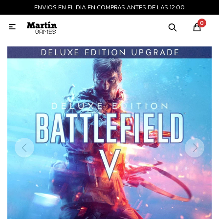
ENVIOS EN EL DIA EN COMPRAS ANTES DE LAS 12:00
MI CUENTA
0

Playstation
Xbox
Nintendo
Retro
Consolas nuevas
Consolas recertificadas
Juegos
Accesorios