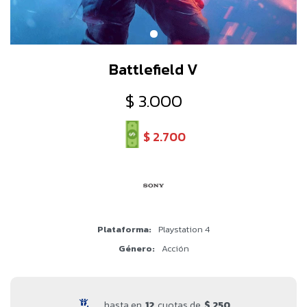
Battlefield V
$
3.000
$
2.700
Plataforma
Playstation 4
Género
Acción
hasta en
12
cuotas de
$ 250