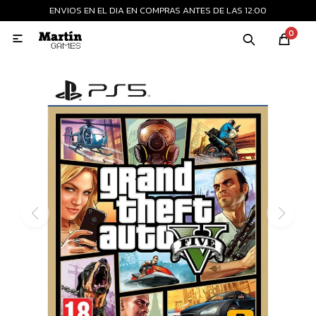
ENVIOS EN EL DIA EN COMPRAS ANTES DE LAS 12:00
MI CUENTA
0

Playstation
Xbox
Nintendo
Retro
Consolas nuevas
Consolas recertificadas
Juegos
Accesorios