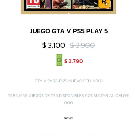
JUEGO GTA V PS5 PLAY 5
$
3.100
$
3.900
$
2.790
GTA V PARA PS5 (NUEVO SELLADO)
PARA MAS JUEGOS DE PS5 DISPONIBLES CONSULTAR AL 091 041
000