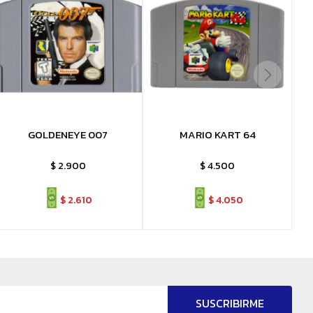
GOLDENEYE 007
MARIO KART 64
$
2.900
$
4.500
$
2.610
$
4.050
SUSCRIBIRME