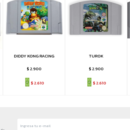
DIDDY KONG RACING
TUROK
$
2.900
$
2.900
$
2.610
$
2.610