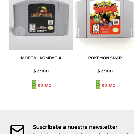
MORTAL KOMBAT 4
POKEMON SNAP
$
2.900
$
2.900
$
2.610
$
2.610
Suscríbete a nuestra newsletter