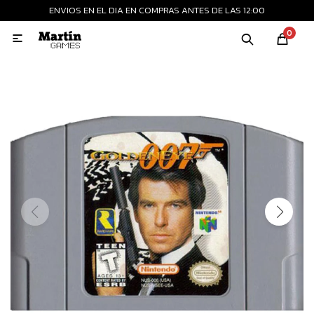
ENVIOS EN EL DIA EN COMPRAS ANTES DE LAS 12:00
MI CUENTA
0

Playstation
Xbox
Nintendo
Retro
Consolas nuevas
Consolas recertificadas
Juegos
Accesorios