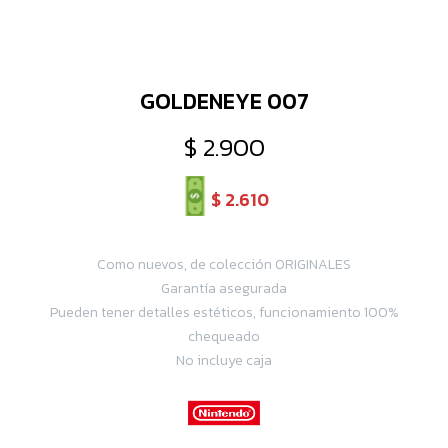
GOLDENEYE 007
$
2.900
$
2.610
Como nuevos, de colección ORIGINALES
Garantía asegurada
Pueden tener detalles estéticos, funcionamiento 100%
chequeado
No incluye caja