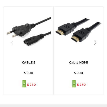
CABLE 8
Cable HDMI
$
300
$
300
$
270
$
270