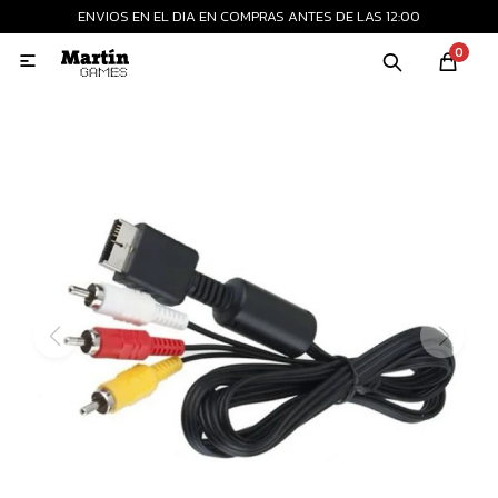
ENVIOS EN EL DIA EN COMPRAS ANTES DE LAS 12:00
MI CUENTA
0

Playstation
Xbox
Nintendo
Retro
Consolas nuevas
Consolas recertificadas
Juegos
Accesorios