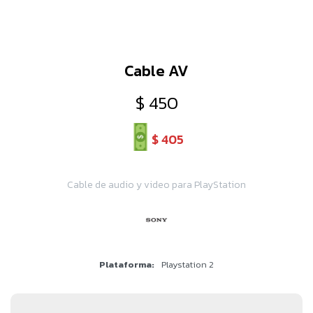
Cable AV
$
450
$
405
Cable de audio y video para PlayStation
Plataforma
Playstation 2