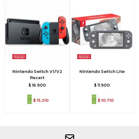
Nintendo Switch V1/V2
Nintendo Switch Lite
Recert
$
16.900
$
11.900
$
15.210
$
10.710