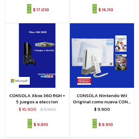
$
17.010
$
16.110
CONSOLA Xbox 360 RGH +
CONSOLA Nintendo Wii
5 juegos a eleccion
Original como nueva CON 2
JUEGOS ORIGINALES
$
10.900
$
11.900
$
9.900
$
9.810
$
8.910