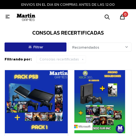
ENVIOS EN EL DIA EN COMPRAS ANTES DE LAS 12:00
MI CUENTA
0

Playstation
Xbox
Nintendo
Retro
CONSOLAS RECERTIFICADAS
Recomendados
Consolas nuevas
Filtrando por:
Consolas recertificadas
Consolas recertificadas
Juegos
Accesorios