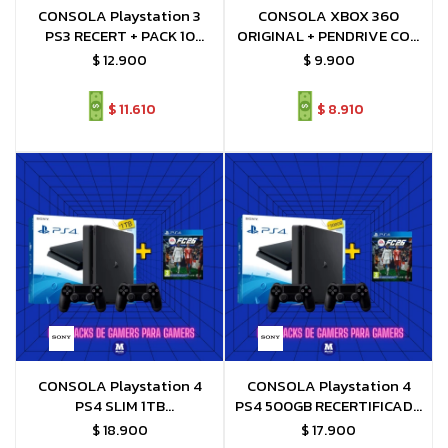
CONSOLA Playstation 3
CONSOLA XBOX 360
PS3 RECERT + PACK 10
ORIGINAL + PENDRIVE CON
JUEGOS FC26 MOD
9 JUEGOS + 1 JUEGO FISICO
$
12.900
$
9.900
$
11.610
$
8.910
CONSOLA Playstation 4
CONSOLA Playstation 4
PS4 SLIM 1TB
PS4 500GB RECERTIFICADA
RECERTIFICADA + FC26 o
+ FC26 o juego a eleccion
$
18.900
$
17.900
juego a eleccion