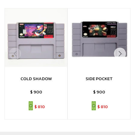
COLD SHADOW
SIDE POCKET
$
900
$
900
$
810
$
810