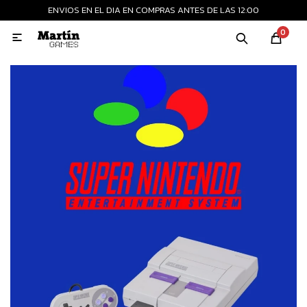
ENVIOS EN EL DIA EN COMPRAS ANTES DE LAS 12:00
MI CUENTA
0

Playstation
Xbox
Nintendo
Retro
Consolas nuevas
Consolas recertificadas
Juegos
Accesorios