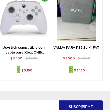
Joystick compatible con
VALIJA PARA PS5 SLIM, FAT
cable para Xbox ONE/
Series
$
3.500
$
4.500
$
3.500
$
4.500
$
3.150
$
3.150
SUSCRIBIRME