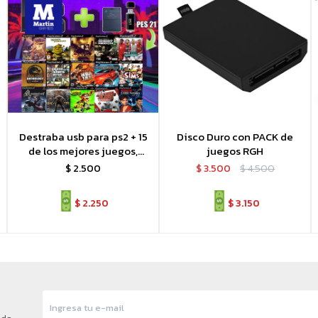
Destraba usb para ps2 + 15
Disco Duro con PACK de
de los mejores juegos,
juegos RGH
revivi tu play 2
$
2.500
$
3.500
$
4.500
$
2.250
$
3.150