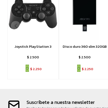
Joystick PlayStation 3
Disco duro 360 slim 320GB
$
2.500
$
2.500
$
2.250
$
2.250
Suscríbete a nuestra newsletter