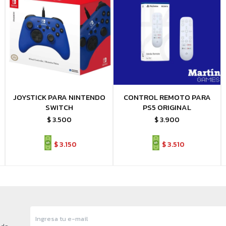
JOYSTICK PARA NINTENDO
CONTROL REMOTO PARA
SWITCH
PS5 ORIGINAL
$
3.500
$
3.900
$
3.150
$
3.510