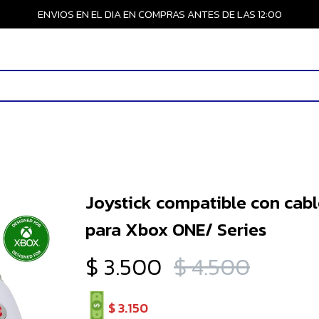
ENVIOS EN EL DIA EN COMPRAS ANTES DE LAS 12:00
Joystick compatible con cab
para Xbox ONE/ Series
$
3.500
$
4.500
$
3.150