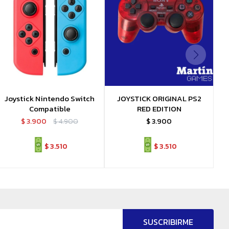
Joystick Nintendo Switch
JOYSTICK ORIGINAL PS2
Compatible
RED EDITION
$
3.900
$
4.900
$
3.900
$
3.510
$
3.510
SUSCRIBIRME