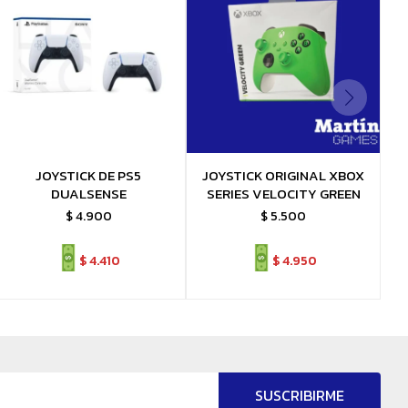
JOYSTICK DE PS5
JOYSTICK ORIGINAL XBOX
DUALSENSE
SERIES VELOCITY GREEN
$
4.900
$
5.500
$
4.410
$
4.950
SUSCRIBIRME