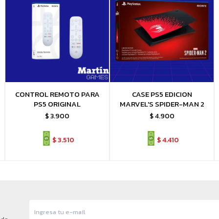
CONTROL REMOTO PARA
CASE PS5 EDICION
PS5 ORIGINAL
MARVEL'S SPIDER-MAN 2
$
3.900
$
4.900
$
3.510
$
4.410