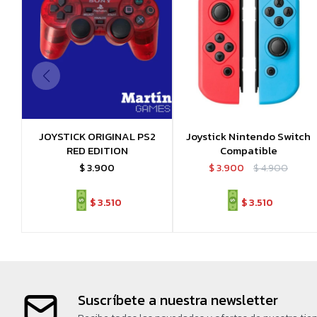
JOYSTICK ORIGINAL PS2
Joystick Nintendo Switch
RED EDITION
Compatible
$
3.900
$
3.900
$
4.900
$
3.510
$
3.510
Suscríbete a nuestra newsletter