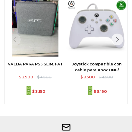
VALIJA PARA PS5 SLIM, FAT
Joystick compatible con
cable para Xbox ONE/
Series
$
3.500
$
4.500
$
3.500
$
4.500
$
3.150
$
3.150