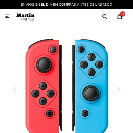
ENVIOS EN EL DIA EN COMPRAS ANTES DE LAS 12:00
MI CUENTA
0

Playstation
Xbox
Nintendo
Retro
Consolas nuevas
Consolas recertificadas
Juegos
Accesorios