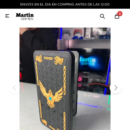
ENVIOS EN EL DIA EN COMPRAS ANTES DE LAS 12:00
MI CUENTA
0

Playstation
Xbox
Nintendo
Retro
Consolas nuevas
Consolas recertificadas
Juegos
Accesorios