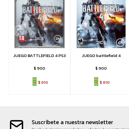
JUEGO BATTLEFIELD 4 PS3
JUEGO battlefield 4
$
900
$
900
$
810
$
810
Suscríbete a nuestra newsletter