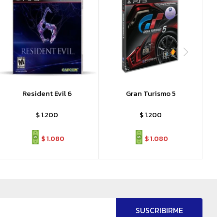
Resident Evil 6
Gran Turismo 5
$
1.200
$
1.200
$
1.080
$
1.080
SUSCRIBIRME