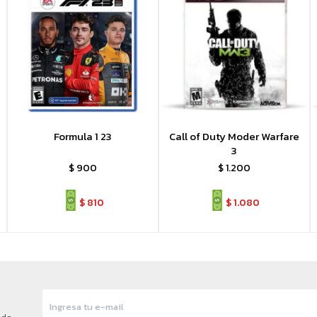
Formula 1 23
Call of Duty Moder Warfare
3
$
900
$
1.200
$
810
$
1.080