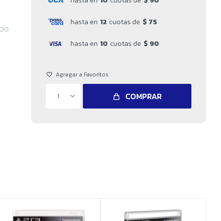
hasta en
10
cuotas de
$ 90
hasta en
12
cuotas de
$ 75
000
hasta en
10
cuotas de
$ 90
COMPRAR
1