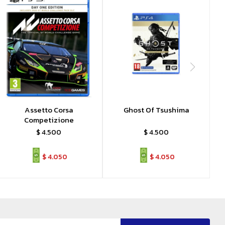
Assetto Corsa
Ghost Of Tsushima
Competizione
$
4.500
$
4.500
$
4.050
$
4.050