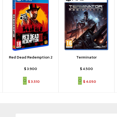
Red Dead Redemption 2
Terminator
$
3.900
$
4.500
$
3.510
$
4.050