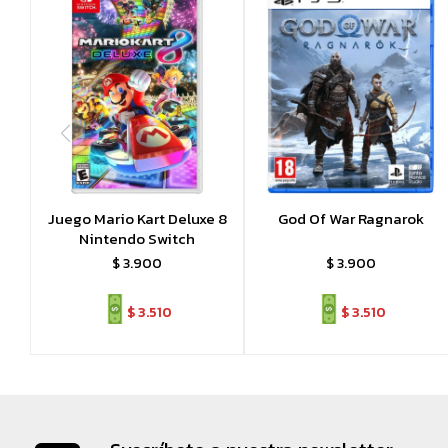
Juego Mario Kart Deluxe 8
God Of War Ragnarok
Nintendo Switch
$
3.900
$
3.900
$
3.510
$
3.510