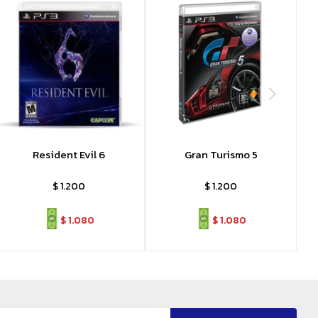
Resident Evil 6
Gran Turismo 5
$
1.200
$
1.200
$
1.080
$
1.080