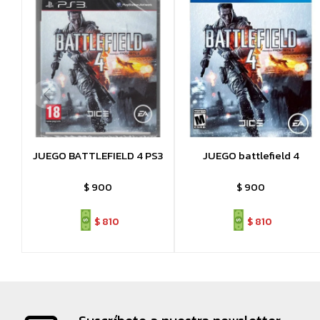
JUEGO BATTLEFIELD 4 PS3
JUEGO battlefield 4
$
900
$
900
$
810
$
810