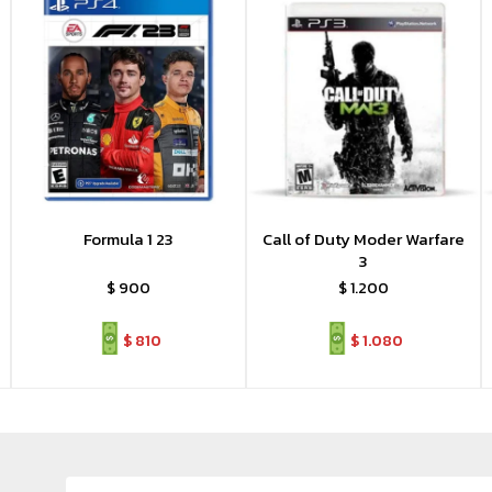
Formula 1 23
Call of Duty Moder Warfare
3
$
900
$
1.200
$
810
$
1.080