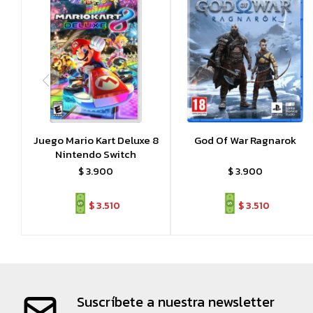
Juego Mario Kart Deluxe 8
God Of War Ragnarok
Nintendo Switch
$
3.900
$
3.900
$
3.510
$
3.510
Suscríbete a nuestra newsletter