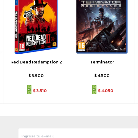
Red Dead Redemption 2
Terminator
$
3.900
$
4.500
$
3.510
$
4.050