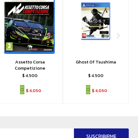
Assetto Corsa
Ghost Of Tsushima
Competizione
$
4.500
$
4.500
$
4.050
$
4.050
SUSCRIBIRME