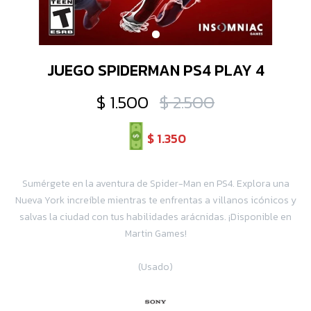
JUEGO SPIDERMAN PS4 PLAY 4
$
1.500
$
2.500
$
1.350
Sumérgete en la aventura de Spider-Man en PS4. Explora una
Nueva York increíble mientras te enfrentas a villanos icónicos y
salvas la ciudad con tus habilidades arácnidas. ¡Disponible en
Martin Games!
(Usado)