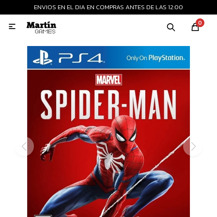
ENVIOS EN EL DIA EN COMPRAS ANTES DE LAS 12:00
MI CUENTA
0

Playstation
Xbox
Nintendo
Retro
Consolas nuevas
Consolas recertificadas
Juegos
Accesorios