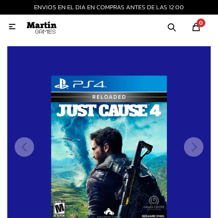
ENVIOS EN EL DIA EN COMPRAS ANTES DE LAS 12:00
MI CUENTA
0

Playstation
Xbox
Nintendo
Retro
Consolas nuevas
Consolas recertificadas
Juegos
Accesorios