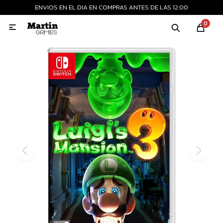
ENVIOS EN EL DIA EN COMPRAS ANTES DE LAS 12:00
MI CUENTA
0

Playstation
Xbox
Nintendo
Retro
Consolas nuevas
Consolas recertificadas
Juegos
Accesorios