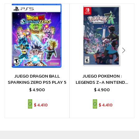
JUEGO DRAGON BALL
JUEGO POKEMON :
SPARKING ZERO PS5 PLAY 5
LEGENDS Z-A NINTENDO
SWITCH LEYENDAS Z-A
$
4.900
$
4.900
$
4.410
$
4.410