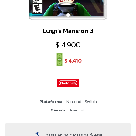
Luigi's Mansion 3
$
4.900
$
4.410
Plataforma
Nintendo Switch
Género
Aventura
hasta en
12
cuotas de
$ 408