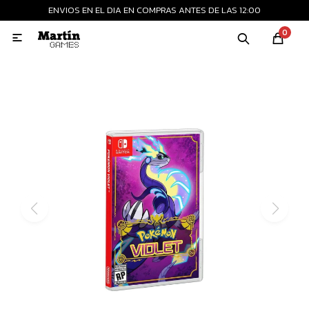
ENVIOS EN EL DIA EN COMPRAS ANTES DE LAS 12:00
MI CUENTA
0

Playstation
Xbox
Nintendo
Retro
Consolas nuevas
Consolas recertificadas
Juegos
Accesorios