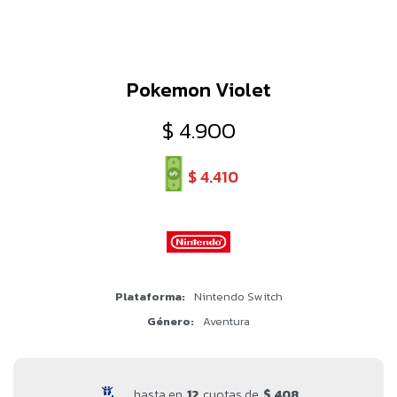
Pokemon Violet
$
4.900
$
4.410
Plataforma
Nintendo Switch
Género
Aventura
hasta en
12
cuotas de
$ 408