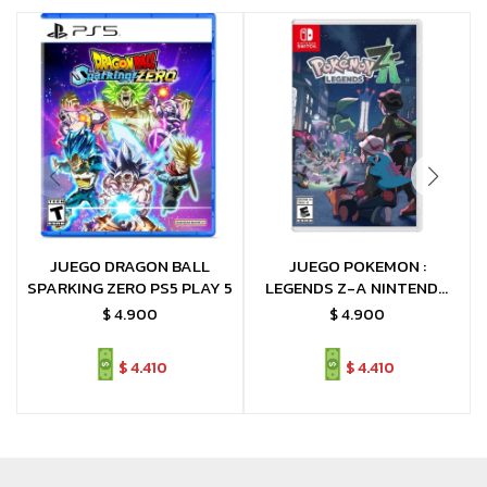
JUEGO DRAGON BALL
JUEGO POKEMON :
SPARKING ZERO PS5 PLAY 5
LEGENDS Z-A NINTENDO
SWITCH LEYENDAS Z-A
$
4.900
$
4.900
$
4.410
$
4.410