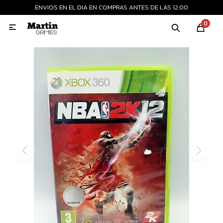
ENVIOS EN EL DIA EN COMPRAS ANTES DE LAS 12:00
MI CUENTA
0

Playstation
Xbox
Nintendo
Retro
Consolas nuevas
Consolas recertificadas
Juegos
Accesorios