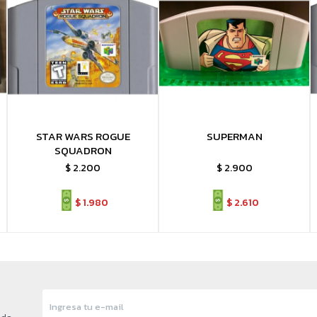
STAR WARS ROGUE
SUPERMAN
SQUADRON
$
2.200
$
2.900
$
1.980
$
2.610