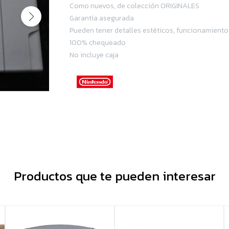
Como nuevos, de colección ORIGINALES
Garantía asegurada
Pueden tener detalles estéticos, funcionamiento
100% chequeado
No incluye caja
Productos que te pueden interesar