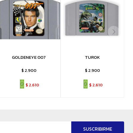
GOLDENEYE 007
TUROK
$
2.900
$
2.900
$
2.610
$
2.610
SUSCRIBIRME