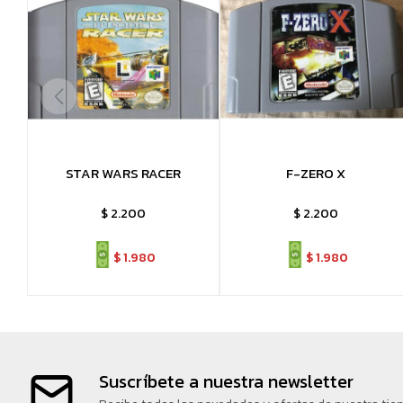
STAR WARS RACER
F-ZERO X
$
2.200
$
2.200
$
1.980
$
1.980
Suscríbete a nuestra newsletter