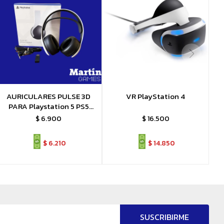
AURICULARES PULSE 3D
VR PlayStation 4
PARA Playstation 5 PS5
ORIGINAL
$
6.900
$
16.500
$
6.210
$
14.850
SUSCRIBIRME