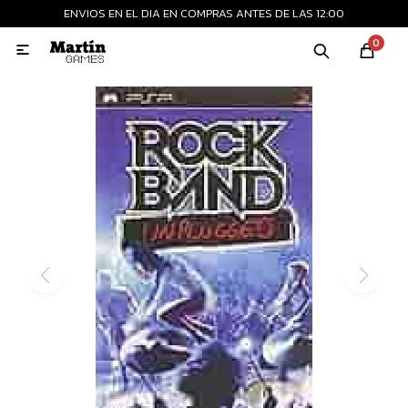
ENVIOS EN EL DIA EN COMPRAS ANTES DE LAS 12:00
MI CUENTA
0

Playstation
Xbox
Nintendo
Retro
Consolas nuevas
Consolas recertificadas
Juegos
Accesorios