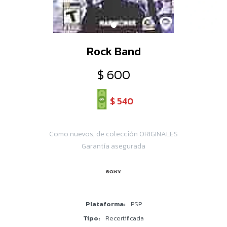
Rock Band
$
600
$
540
Como nuevos, de colección ORIGINALES
Garantía asegurada
Plataforma
PSP
Tipo
Recertificada