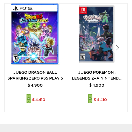
JUEGO DRAGON BALL
JUEGO POKEMON :
SPARKING ZERO PS5 PLAY 5
LEGENDS Z-A NINTENDO
SWITCH LEYENDAS Z-A
$
4.900
$
4.900
$
4.410
$
4.410