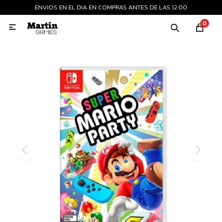
ENVIOS EN EL DIA EN COMPRAS ANTES DE LAS 12:00
MI CUENTA
0

Playstation
Xbox
Nintendo
Retro
Consolas nuevas
Consolas recertificadas
Juegos
Accesorios