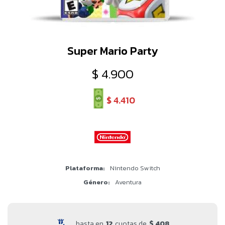
Super Mario Party
$
4.900
$
4.410
Plataforma
Nintendo Switch
Género
Aventura
hasta en
12
cuotas de
$ 408