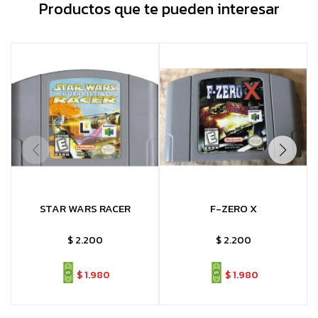
Productos que te pueden interesar
STAR WARS RACER
F-ZERO X
$
2.200
$
2.200
$
1.980
$
1.980