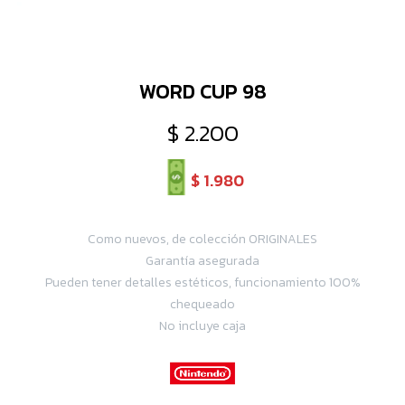
WORD CUP 98
$
2.200
$
1.980
Como nuevos, de colección ORIGINALES
Garantía asegurada
Pueden tener detalles estéticos, funcionamiento 100%
chequeado
No incluye caja