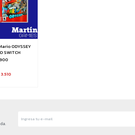
Mario ODYSSEY
O SWITCH
.900
3.510
nda.