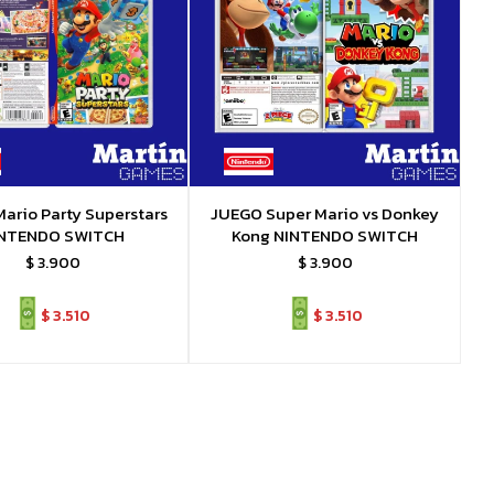
ario Party Superstars
JUEGO Super Mario vs Donkey
NTENDO SWITCH
Kong NINTENDO SWITCH
$
3.900
$
3.900
$
3.510
$
3.510