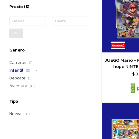
Precio
($)
OK
Género
JUEGO Mario + R
Carreras
(1)
hope NINT
Infantil
(5)
$
3
Deporte
(1)
Aventura
(6)
$
Tipo
Nuevas
(1)