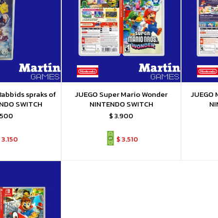
abbids spraks of
JUEGO Super Mario Wonder
JUEGO M
ENDO SWITCH
NINTENDO SWITCH
NI
.500
$
3.900
3.150
$
3.510