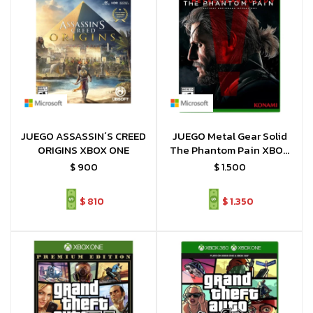
JUEGO ASSASSIN´S CREED
JUEGO Metal Gear Solid
ORIGINS XBOX ONE
The Phantom Pain XBOX
ONE
$
900
$
1.500
$
810
$
1.350