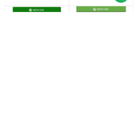
JUEGO PROJECT SPARK
JUEGO The Walking Dead
XBOX ONE
XBOX ONE
$
900
$
2.000
$
810
$
1.800