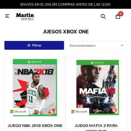
ENVIOS EN EL DIA EN COMPRAS ANTES DE LAS 12:00
MI CUENTA
0

Playstation
Xbox
Nintendo
Retro
JUEGOS XBOX ONE
Recomendados
Consolas nuevas
Consolas recertificadas
Juegos
Accesorios
JUEGO NBA 2K18 XBOX ONE
JUEGO MAFIA 3 PARA