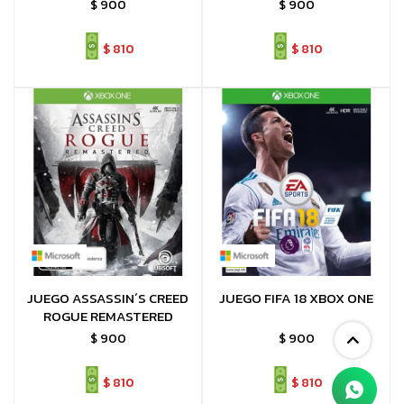
$
900
$
900
$
810
$
810
JUEGO ASSASSIN´S CREED
JUEGO FIFA 18 XBOX ONE
ROGUE REMASTERED
$
900
$
900
$
810
$
810