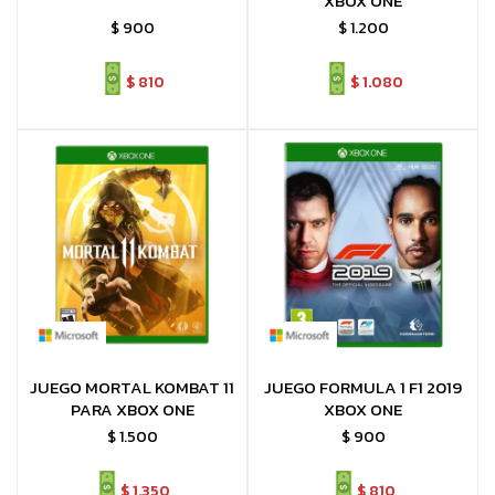
XBOX ONE
$
900
$
1.200
$
810
$
1.080
JUEGO MORTAL KOMBAT 11
JUEGO FORMULA 1 F1 2019
PARA XBOX ONE
XBOX ONE
$
1.500
$
900
$
1.350
$
810