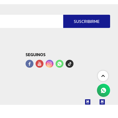
SUSCRIBIRME
SEGUINOS



