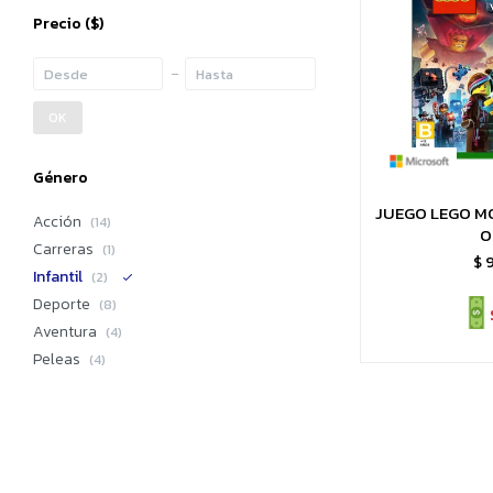
Precio
($)
OK
Género
JUEGO LEGO M
Acción
(14)
O
Carreras
(1)
$
Infantil
(2)
Deporte
(8)
Aventura
(4)
Peleas
(4)