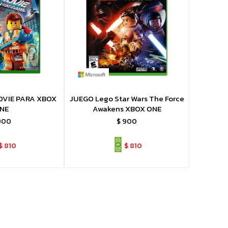
OVIE PARA XBOX
JUEGO Lego Star Wars The Force
NE
Awakens XBOX ONE
900
$
900
$
810
$
810